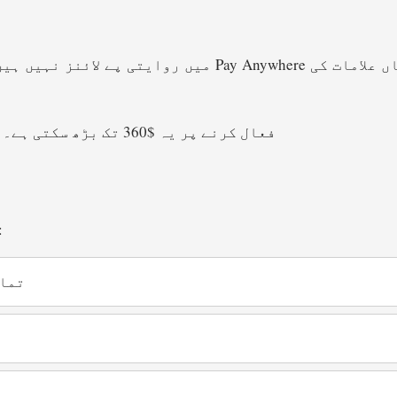
بیٹ کی رینج: $0.20 سے $240 فی اسپن۔ Ante Bet فعال کرنے پر یہ $360 تک بڑھ سکتی ہے۔
ہر جیت کے بعد Tumble میکان
تمام