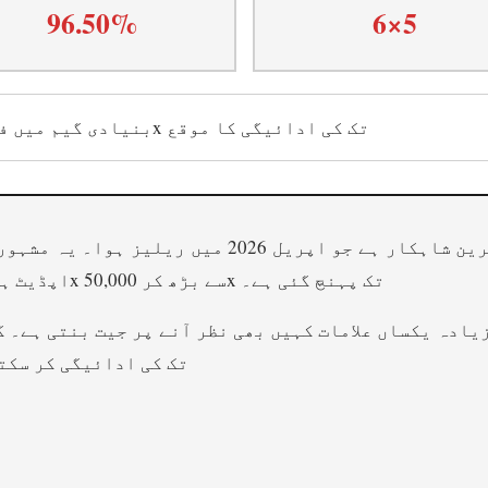
96.50%
6×5
بنیادی گیم میں فوری طور پر 50,000x تک کی ادائیگی کا موقع
اپڈیٹ ہے جس میں زیادہ سے زیادہ جیت کی صلاحیت 5,000x سے بڑھ کر 50,000x تک پہنچ گئی ہے۔
Scatter فیچر ہے جو فوری طور پر 50,000x تک کی ادائیگ