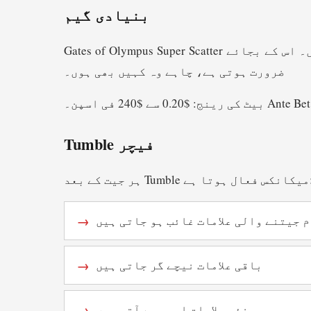
بنیادی گیم
Gates of Olympus Super Scatter میں روایتی پے لائنز نہیں ہیں۔ اس کے بجائے Pay Anywhere سسٹم استعمال ہوتا ہے جہاں کم سے کم 8 یکساں علامات کی
ضرورت ہوتی ہے، چاہے وہ کہیں بھی ہوں۔
Tumble فیچر
کس فعال ہوتا ہے:
 جیتنے والی علامات غائب ہو جاتی ہیں
باقی علامات نیچے گر جاتی ہیں
نئی علامات اوپر سے آتی ہیں