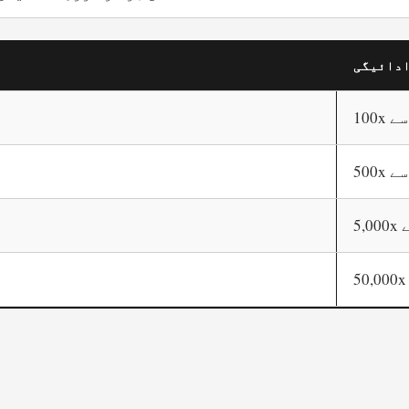
ادائیگی
ٹ سے
ٹ سے
ے