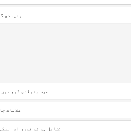
بنیادی گی
R
Super Scatter (بجلی کی علامت) صرف بنیاد
Free Spins کے لیے 4 یا زیادہ atter
اگر کم سے کم ایک Super Scatter شامل ہو تو فوری ادائیگی ملتی ہے: