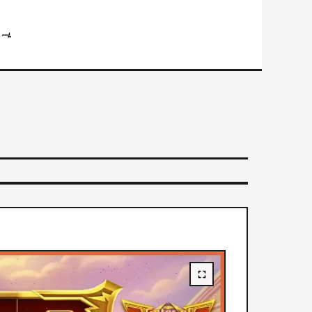
⚠️ یہ گیم صرف 18