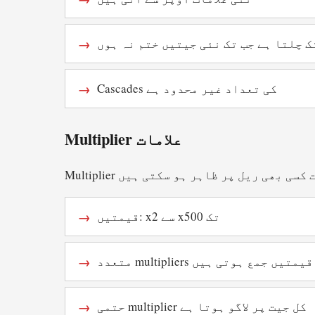
ک چلتا ہے جب تک نئی جیتیں ختم نہ ہوں
Cascades کی تعداد غیر محدود ہے
Multiplier علامات
قیمتیں: x2 سے x500 تک
 multipliers کی قیمتیں جمع ہوتی ہیں
حتمی multiplier کل جیت پر لاگو ہوتا ہے