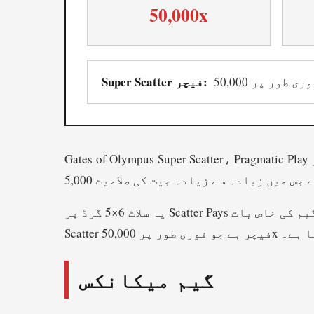
50,000x
Super Scatter فیچر:
Gates of Olympus Super Scatter، Pragmatic Play کا تازہ ترین شاہکار ہے جو اپریل 2026 میں ریلیز ہوا۔ یہ مشہور Gates of Olympus سیریز کی بہترین
یہ سلاٹ 6×5 گرڈ پر Scatter Pays میکانکس استعمال کرتا ہے، جہاں 8 یا زیادہ یکساں علامات کہیں بھی نظر آنے پر جیت بنتی ہے۔ گیم کی خاص بات Super
ی کر سکتا ہے۔
گیم میکانکس