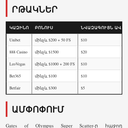
ՐԹԱԿՆԵՐ
ԿԱԶԻՆՈ
ԲՈՆՈՒՍ
ՆՎԱԶԱԳՈՒՅՆ ԱՎԱ
Unibet
մինչև $200 + 50 FS
$10
888 Casino
մինչև $1500
$20
LeoVegas
մինչև $1000 + 200 FS
$10
Bet365
մինչև $100
$10
Betfair
մինչև $300
$5
ԱՄՓՈՓՈՒՄ
Gates of Olympus Super Scatter-ը հաջող