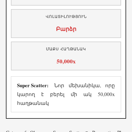
ՎՈԼԱՏԻԼՈՒԹՅՈՒՆ
Բարձր
ՄԱՔՍ ՀԱՂԹԱՆԱԿ
50,000x
Super Scatter:
Նոր մեխանիկա, որը
կարող է բերել մի ակ 50,000x
հաղթանակ