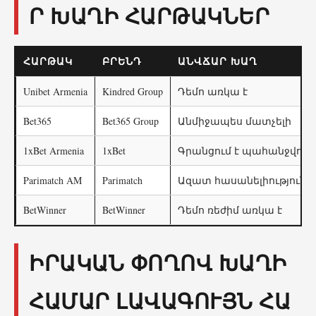
Ր ԽԱՂԻ ՀԱՐԹԱԿՆԵՐ
ՀԱՐԹԱԿ
ԲՐԵՆԴ
ԱՆՎՃԱՐ ԽԱՂ
Unibet Armenia
Kindred Group
Դեմո առկա է
Bet365
Bet365 Group
Անմիջապես մատչելի
1xBet Armenia
1xBet
Գրանցում է պահանջվում
Parimatch AM
Parimatch
Ազատ հասանելիություն
BetWinner
BetWinner
Դեմո ռեժիմ առկա է
ԻՐԱԿԱՆ ՓՈՂՈՎ ԽԱՂԻ
ՀԱՄԱՐ ԼԱՎԱԳՈՒՅՆ ՀԱ