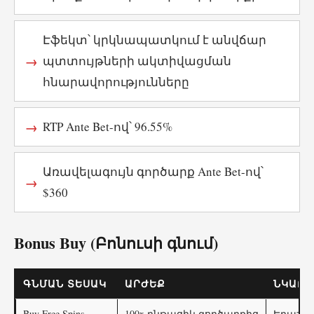
Էֆեկտ՝ կրկնապատկում է անվճար
պտտույթների ակտիվացման
հնարավորությունները
RTP Ante Bet-ով՝ 96.55%
Առավելագույն գործարք Ante Bet-ով՝
$360
Bonus Buy (Բոնուսի գնում)
ԳՆՄԱՆ ՏԵՍԱԿ
ԱՐԺԵՔ
ՆԿԱՐԱ
Buy Free Spins
100x ընթացիկ գործարքից
Երաշխավ