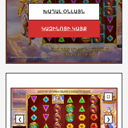
ԽԱՂԱԼ ՕՆԼԱՅՆ
ԿԱԶԻՆՈՅԻ ԿԱՅՔ
❮
❯