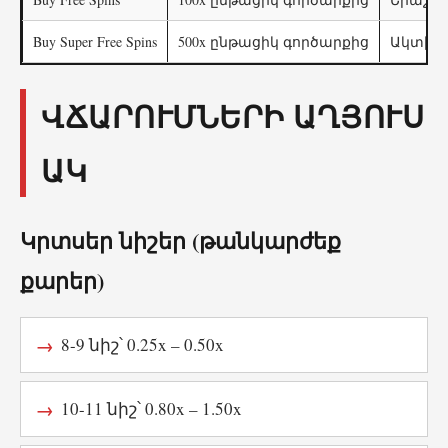
Buy Super Free Spins
500x ընթացիկ գործարքից
Ակտիվա
ՎՃԱՐՈՒՄՆԵՐԻ ԱՂՅՈՒՍ
ԱԿ
Կրտսեր նիշեր (թանկարժեք
քարեր)
8-9 նիշ՝ 0.25x – 0.50x
10-11 նիշ՝ 0.80x – 1.50x