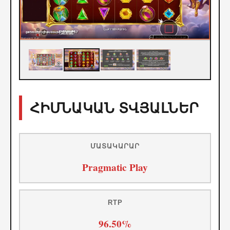
ՀԻՄՆԱԿԱՆ ՏՎՅԱԼՆԵՐ
ՄԱՏԱԿԱՐԱՐ
Pragmatic Play
RTP
96.50%