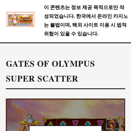
이 콘텐츠는 정보 제공 목적으로만 작
성되었습니다. 한국에서 온라인 카지노
는 불법이며, 해외 사이트 이용 시 법적
위험이 있을 수 있습니다.
GATES OF OLYMPUS
SUPER SCATTER