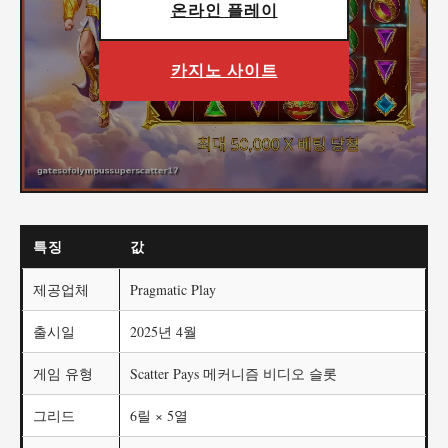
온라인 플레이
카지노 사이트
특징
값
제공업체
Pragmatic Play
출시일
2025년 4월
게임 유형
Scatter Pays 메커니즘 비디오 슬롯
그리드
6릴 × 5열