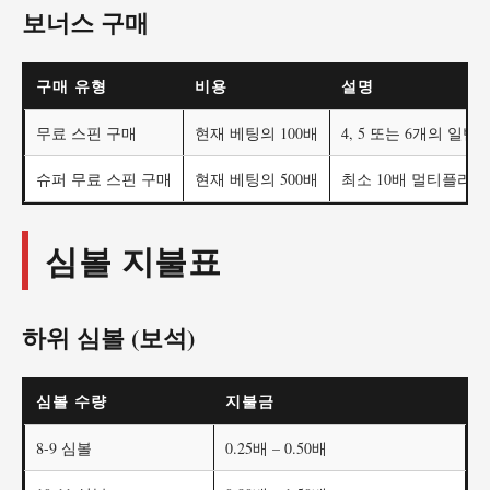
보너스 구매
구매 유형
비용
설명
무료 스핀 구매
현재 베팅의 100배
4, 5 또는 6개의 일반
슈퍼 무료 스핀 구매
현재 베팅의 500배
최소 10배 멀티플라이
심볼 지불표
하위 심볼 (보석)
심볼 수량
지불금
8-9 심볼
0.25배 – 0.50배