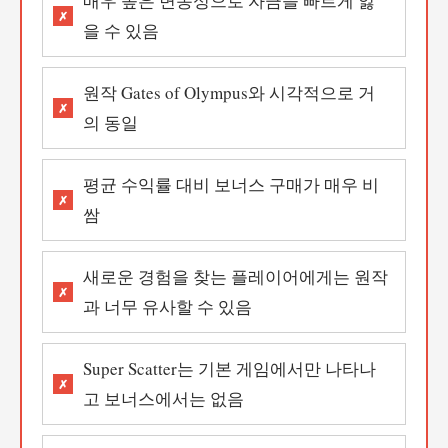
매우 높은 변동성으로 자금을 빠르게 잃
을 수 있음
원작 Gates of Olympus와 시각적으로 거
의 동일
평균 수익률 대비 보너스 구매가 매우 비
쌈
새로운 경험을 찾는 플레이어에게는 원작
과 너무 유사할 수 있음
Super Scatter는 기본 게임에서만 나타나
고 보너스에서는 없음