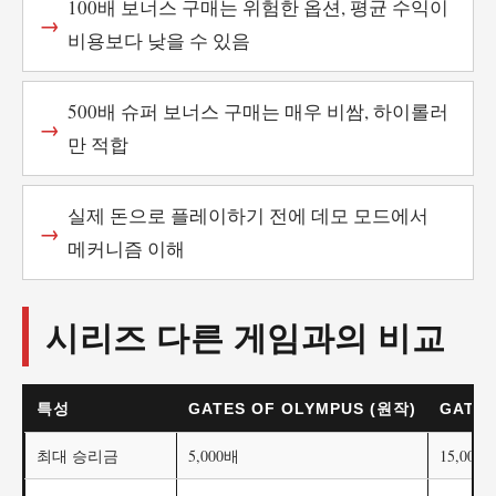
100배 보너스 구매는 위험한 옵션, 평균 수익이
비용보다 낮을 수 있음
500배 슈퍼 보너스 구매는 매우 비쌈, 하이롤러
만 적합
실제 돈으로 플레이하기 전에 데모 모드에서
메커니즘 이해
시리즈 다른 게임과의 비교
특성
GATES OF OLYMPUS (원작)
GATES
최대 승리금
5,000배
15,000