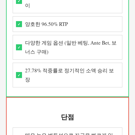
이
양호한 96.50% RTP
다양한 게임 옵션 (일반 베팅, Ante Bet, 보
너스 구매)
27.78% 적중률로 정기적인 소액 승리 보
장
단점