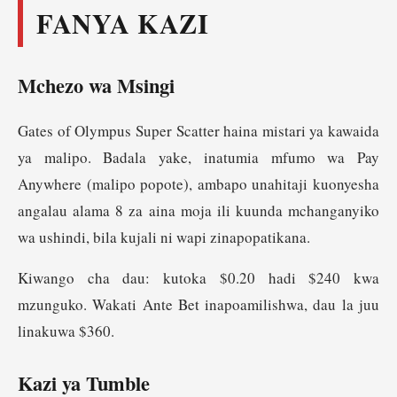
FANYA KAZI
Mchezo wa Msingi
Gates of Olympus Super Scatter haina mistari ya kawaida
ya malipo. Badala yake, inatumia mfumo wa Pay
Anywhere (malipo popote), ambapo unahitaji kuonyesha
angalau alama 8 za aina moja ili kuunda mchanganyiko
wa ushindi, bila kujali ni wapi zinapopatikana.
Kiwango cha dau: kutoka $0.20 hadi $240 kwa
mzunguko. Wakati Ante Bet inapoamilishwa, dau la juu
linakuwa $360.
Kazi ya Tumble