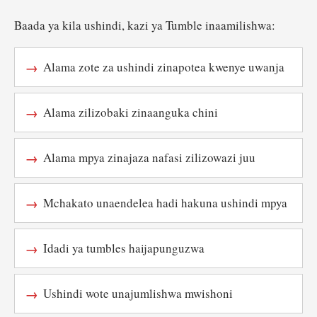
Baada ya kila ushindi, kazi ya Tumble inaamilishwa:
Alama zote za ushindi zinapotea kwenye uwanja
Alama zilizobaki zinaanguka chini
Alama mpya zinajaza nafasi zilizowazi juu
Mchakato unaendelea hadi hakuna ushindi mpya
Idadi ya tumbles haijapunguzwa
Ushindi wote unajumlishwa mwishoni