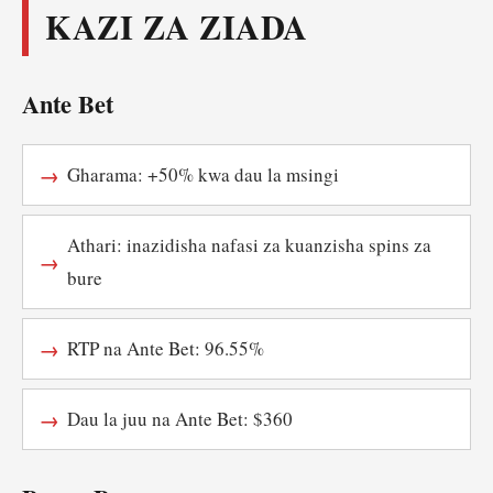
KAZI ZA ZIADA
Ante Bet
Gharama: +50% kwa dau la msingi
Athari: inazidisha nafasi za kuanzisha spins za
bure
RTP na Ante Bet: 96.55%
Dau la juu na Ante Bet: $360