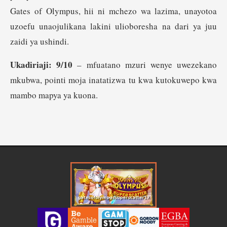
Gates of Olympus, hii ni mchezo wa lazima, unayotoa
uzoefu unaojulikana lakini ulioboresha na dari ya juu
zaidi ya ushindi.
Ukadiriaji: 9/10
– mfuatano mzuri wenye uwezekano
mkubwa, pointi moja inatatizwa tu kwa kutokuwepo kwa
mambo mapya ya kuona.