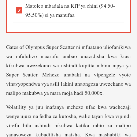
Matoleo mbadala na RTP ya chini (94.50-
95.50%) si ya manufaa
Gates of Olympus Super Scatter ni mfuatano uliofanikiwa
wa mfululizo maarufu ambao unazidisha kwa kiasi
kikubwa uwezekano wa ushindi kupitia mbinu mpya ya
Super Scatter. Mchezo unabaki na vipengele vyote
vinavyopendwa vya asili lakini unaongeza uwezekano wa
malipo makubwa ya mara moja hadi 50,000x.
Volatility ya juu inafanya mchezo ufae kwa wachezaji
wenye ujuzi na fedha za kutosha, walio tayari kwa vipindi
virefu bila ushindi mkubwa katika mbio za malipo
yanayoweza kubadilisha maisha. Kwa mashabiki wa