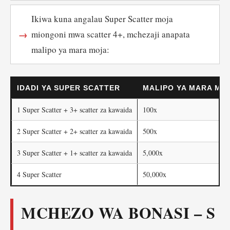
Ikiwa kuna angalau Super Scatter moja
miongoni mwa scatter 4+, mchezaji anapata
malipo ya mara moja:
IDADI YA SUPER SCATTER
MALIPO YA MARA MO
1 Super Scatter + 3+ scatter za kawaida
100x
2 Super Scatter + 2+ scatter za kawaida
500x
3 Super Scatter + 1+ scatter za kawaida
5,000x
4 Super Scatter
50,000x
MCHEZO WA BONASI – S