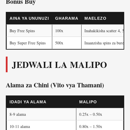
Bonus Buy
AINA YA UNUNUZI
GHARAMA
MAELEZO
Buy Free Spins
100x
Inahakikisha scatter 4, 5 a
Buy Super Free Spins
500x
Inaanzisha spins za bure na
JEDWALI LA MALIPO
Alama za Chini (Vito vya Thamani)
IDADI YA ALAMA
MALIPO
8-9 alama
0.25x – 0.50x
10-11 alama
0.80x – 1.50x