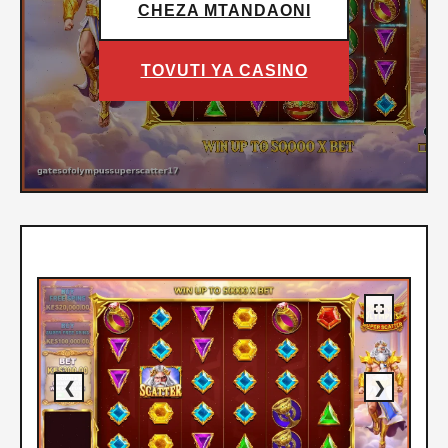
CHEZA MTANDAONI
TOVUTI YA CASINO
❮
❯