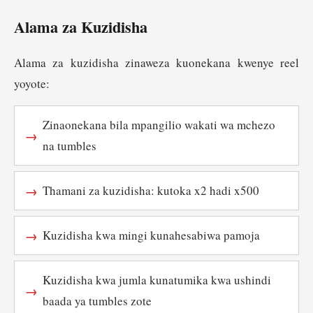
Alama za Kuzidisha
Alama za kuzidisha zinaweza kuonekana kwenye reel
yoyote:
Zinaonekana bila mpangilio wakati wa mchezo
na tumbles
Thamani za kuzidisha: kutoka x2 hadi x500
Kuzidisha kwa mingi kunahesabiwa pamoja
Kuzidisha kwa jumla kunatumika kwa ushindi
baada ya tumbles zote