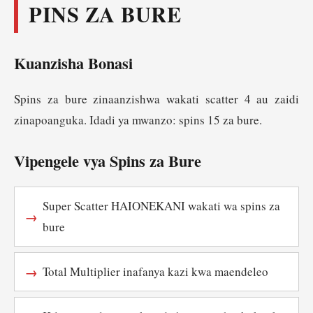
PINS ZA BURE
Kuanzisha Bonasi
Spins za bure zinaanzishwa wakati scatter 4 au zaidi
zinapoanguka. Idadi ya mwanzo: spins 15 za bure.
Vipengele vya Spins za Bure
Super Scatter HAIONEKANI wakati wa spins za
bure
Total Multiplier inafanya kazi kwa maendeleo